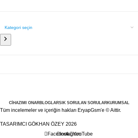
CIHAZIMI ONAR
BLOGLAR
SIK SORULAN SORULAR
KURUMSAL
Tüm incelemeler ve içeriğin hakları EryapGsm'e © Aittir.
TASARIMCI
GÖKHAN ÖZEY
2026
Facebook
Instagram
YouTube