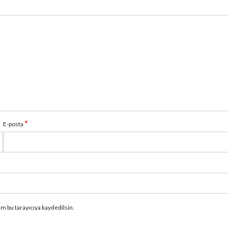
*
E-posta
m bu tarayıcıya kaydedilsin.