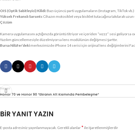
OIS (Optik Sabitleyici) Kilidi:
Bazı üçüncü parti uygulamaların (Instagram, TikTok vb
Yüksek Frekanslı Sarsıntı:
Cihazın motosiklet veya bisiklet tutacağına takılarak uzu
Çözüm
Kamera uygulamasını açtığınızda görüntü titriyor ve içeriden “vızzz” sesi geliyors
Yazılım güncellemesiyle düzelmiyorsa lens modülünün değişmesi şarttır.
Bursa Nilüfer’deki
merkezimizde iPhone 14 serisi için orijinal lens değişimlerini Fa
Newer
Honor 70 ve Honor 90 “Ekranın Alt Kısmında Pembeleşme”
BIR YANIT YAZIN
*
E-posta adresiniz yayınlanmayacak.
Gerekli alanlar
ile işaretlenmişlerdir