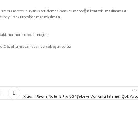
.) kamera motorunu yanlış tetiklemesi sonucu merceğin kontrolsüz sallanması.
n süre yüksek titreşime maruz kalması.
a odaklama motoru bozulmuştur.
ce ID özelliğini bozmadan gerçekleştiriyoruz.
Ol
Xiaomi Redmi Note 12 Pro 5G “Şebeke Var Ama İnternet Çok Yav