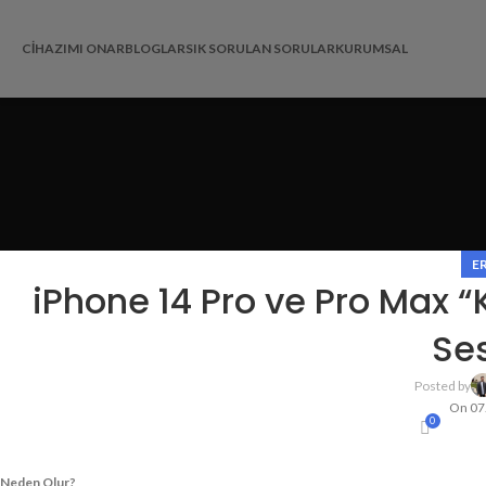
CIHAZIMI ONAR
BLOGLAR
SIK SORULAN SORULAR
KURUMSAL
E
iPhone 14 Pro ve Pro Max 
Ses
Posted by
On 07
0
Neden Olur?