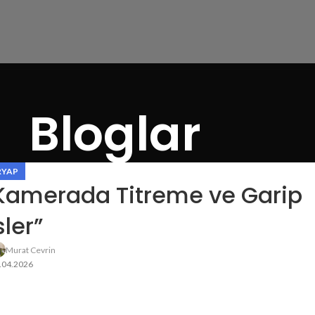
Bloglar
RYAP
“Kamerada Titreme ve Garip
ler”
Murat Cevrin
.04.2026